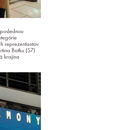
 poslednou
tegórie
ch reprezentantov
rtina Batku (S7)
á krajina