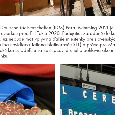
e Deutsche Meisterschaften (IDM) Para Swimming 2021 je
evierkou pred PH Tokio 2020. Podujatie, zaradené do ka
 už nebude mať vplyv na ďalšie miestenky pre slovenský
má iba nevidiaca Tatiana Blattnerová (S11) a práve pre Ma
vokú kartu. Udeľuje sa zástupcovi druhého pohlavia ako m
nku.