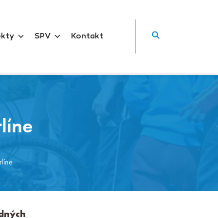
ekty
SPV
Kontakt
líne
rlíne
odných