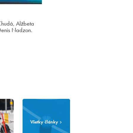
 Chudá, Alžbeta
Denis Nadzon.
Všetky články