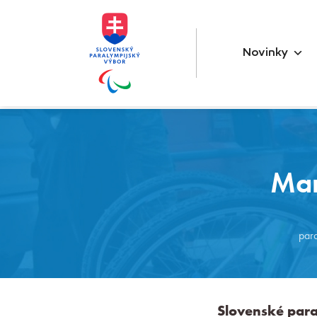
Novinky
Mar
par
Slovenské par