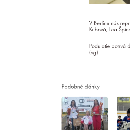
V Berlíne nás rep
Kubová, Lea Špin
Podujatie potrvá d
(vg)
Podobné články