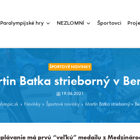
Paralympijské hry
NEZLOMNÍ
Športovci
Proj
ŠPORTOVÉ NOVINKY
tin Batka strieborný v Ber
19.06.2021
alympic.sk
Novinky
Športové novinky
Martin Batka strieborný v Be
aplávanie má prvú “veľkú” medailu z Medzinár