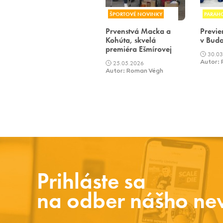
ŠPORTOVÉ NOVINKY
PARAH
Prvenstvá Macka a
Previe
Kohúta, skvelá
v Buda
premiéra Ešmírovej
30.03
25.05.2026
Autor:
Autor: Roman Végh
Prihláste sa
na odber nášho new