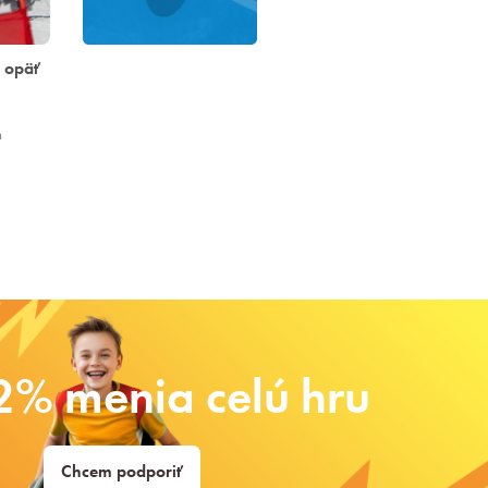
 opäť
h
2% menia celú hru
Chcem podporiť