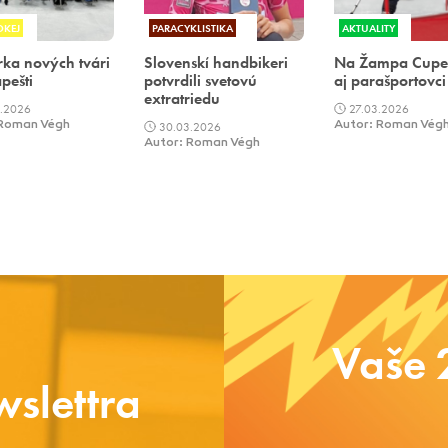
OKEJ
PARACYKLISTIKA
AKTUALITY
rka nových tvári
Slovenskí handbikeri
Na Žampa Cupe
pešti
potvrdili svetovú
aj parašportovci
extratriedu
.2026
27.03.2026
 Roman Végh
30.03.2026
Autor: Roman Vég
Autor: Roman Végh
Vaše 
slettra