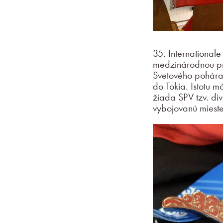
35. International
medzinárodnou pr
Svetového pohára,
do Tokia. Istotu 
žiada SPV tzv. di
vybojovanú mieste