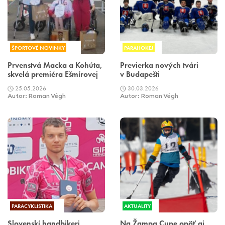
ŠPORTOVÉ NOVINKY
PARAHOKEJ
Prvenstvá Macka a Kohúta,
Previerka nových tvári
skvelá premiéra Ešmírovej
v Budapešti
25.05.2026
30.03.2026
Autor: Roman Végh
Autor: Roman Végh
PARACYKLISTIKA
AKTUALITY
Slovenskí handbikeri
Na Žampa Cupe opäť aj