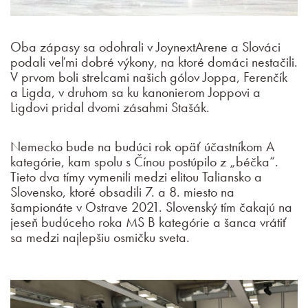
Oba zápasy sa odohrali v JoynextArene a Slováci
podali veľmi dobré výkony, na ktoré domáci nestačili.
V prvom boli strelcami našich gólov Joppa, Ferenčík
a Ligda, v druhom sa ku kanonierom Joppovi a
Ligdovi pridal dvomi zásahmi Stašák.
Nemecko bude na budúci rok opäť účastníkom A
kategórie, kam spolu s Čínou postúpilo z „béčka“.
Tieto dva tímy vymenili medzi elitou Taliansko a
Slovensko, ktoré obsadili 7. a 8. miesto na
šampionáte v Ostrave 2021. Slovenský tím čakajú na
jeseň budúceho roka MS B kategórie a šanca vrátiť
sa medzi najlepšiu osmičku sveta.