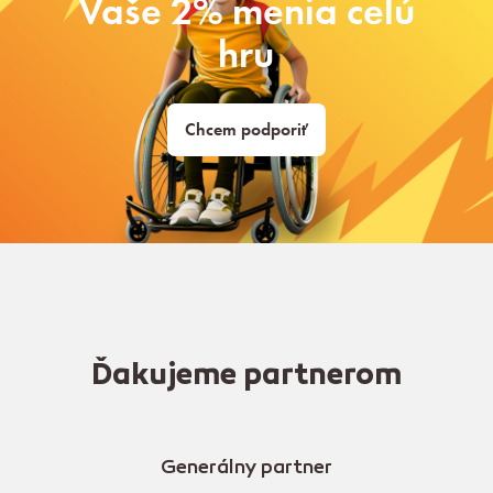
Vaše 2% menia celú
hru
Chcem podporiť
Ďakujeme partnerom
Generálny partner