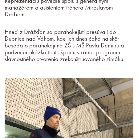
Reprezentáciu povedie spolu s generálnym
manažérom a asistentom trénera Miroslavom
Drábom.
Hneď z Drážďan sa parahokejisti presúvali do
Dubnice nad Váhom, kde ich dnes čaká najskôr
beseda o parahokeji na ZŠ s MŠ Pavla Demitru a
podvečer ukážka tohto športu v rámci programu
slávnostného otvorenia zrekonštruovaného zimáku.