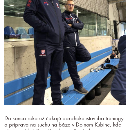
Do konca roka už čakajú parahokejistov iba tréningy
a príprava na suchu na báze v Dolnom Kubíne, kde