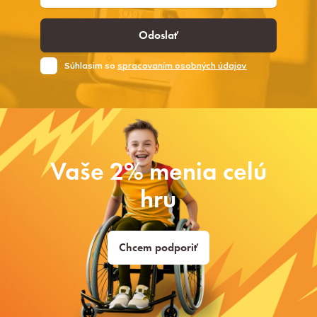
Odoslať
Súhlasim so
spracovaním osobných údajov
Vaše 2% menia celú
hru
Chcem podporiť