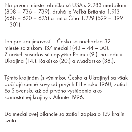
Na prvom mieste rebríčka sú USA s 2.283 medailami
(808 – 736 – 739), druhá je Veľká Británia 1.913
(668 – 620 – 625) a tretia Čína 1.229 (529 – 399
– 301).
Len pre zaujímavosť – Česko sa nachádza 32.
mieste so ziskom 137 medailí (43 – 44 – 50).
Z našich susedov sú najvyššie Poliaci (9.), nasledujú
Ukrajina (14.), Rakúsko (20.) a Maďarsko (38.).
Týmto krajinám (s výnimkou Česka a Ukrajiny) sa však
počítajú cenné kovy od prvých PH v roku 1960, zatiaľ
čo Slovensku až od prvého vystúpenia ako
samostatnej krajiny v Atlante 1996.
Do medailovej bilancie sa zatiaľ zapísalo 129 krajín
sveta.