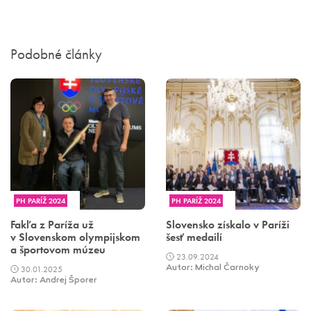
Podobné články
PH PARÍŽ 2024
PH PARÍŽ 2024
Fakľa z Paríža už
Slovensko získalo v Paríži
v Slovenskom olympijskom
šesť medailí
a športovom múzeu
23.09.2024
30.01.2025
Autor: Michal Čarnoky
Autor: Andrej Šporer