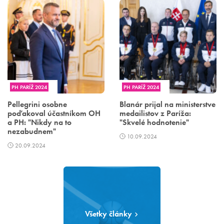
PH PARÍŽ 2024
PH PARÍŽ 2024
Pellegrini osobne
Blanár prijal na ministerstve
poďakoval účastníkom OH
medailistov z Paríža:
a PH: "Nikdy na to
"Skvelé hodnotenie"
nezabudnem"
10.09.2024
20.09.2024
Všetky články