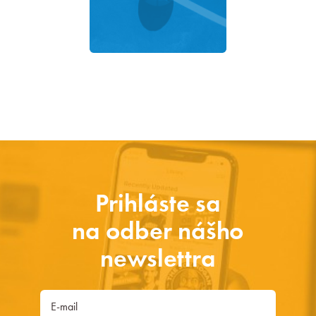
Prihláste sa
na odber nášho
newslettra