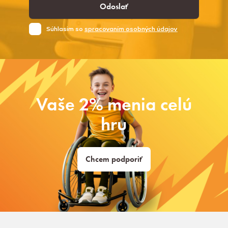
Odoslať
Súhlasim so
spracovaním osobných údajov
Vaše 2% menia celú
hru
Chcem podporiť