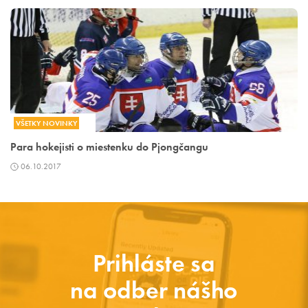
VŠETKY NOVINKY
Para hokejisti o miestenku do Pjongčangu
06.10.2017
Prihláste sa
na odber nášho