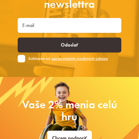
newslettra
Odoslať
Súhlasim so
spracovaním osobných údajov
Vaše 2% menia celú
hru
Chcem podporiť