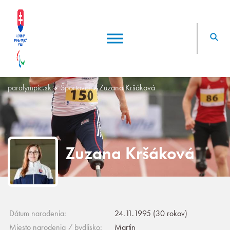
paralympic.sk
Športovci
Zuzana Kršáková
Zuzana Kršáková
Dátum narodenia:
24.11.1995 (30 rokov)
Miesto narodenia / bydlisko:
Martin