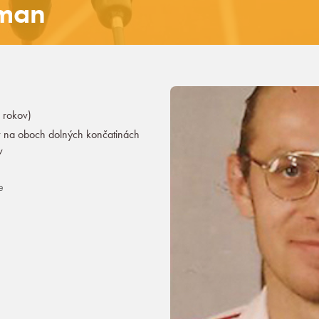
man
 rokov)
v na oboch dolných končatinách
v
e