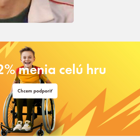
2% menia celú hru
Chcem podporiť