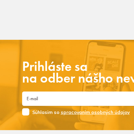
Prihláste sa
na odber nášho new
Súhlasim so
spracovaním osobných údajov