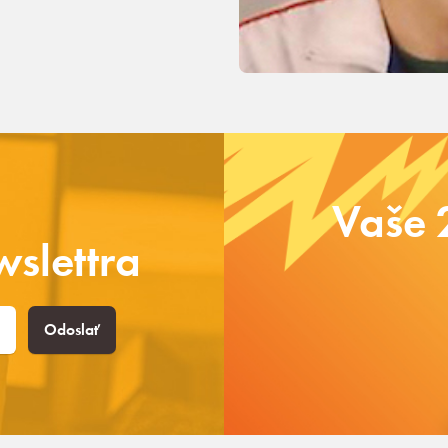
Vaše 
slettra
Odoslať