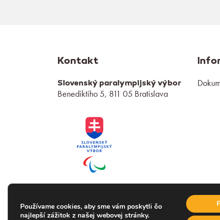
Kontakt
Info
Dokume
Slovenský paralympijský výbor
Benediktiho 5, 811 05 Bratislava
P
Používame cookies, aby sme vám poskytli čo
najlepší zážitok z našej webovej stránky.
Slovenský paralympijský výbor.