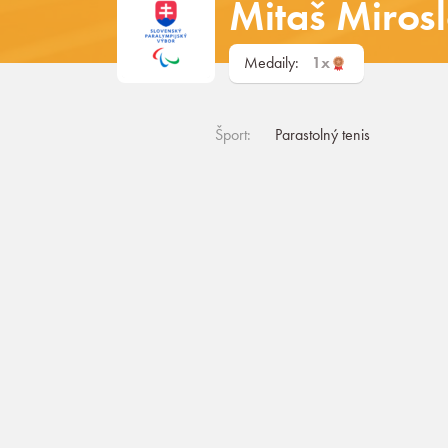
Mitaš Miros
Medaily:
1x
Šport:
Parastolný tenis