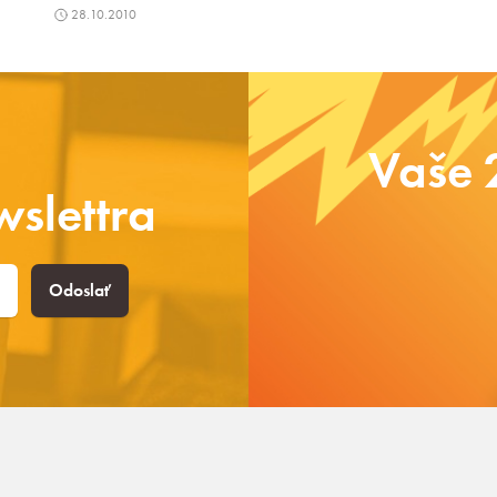
28.10.2010
Vaše 
slettra
Odoslať