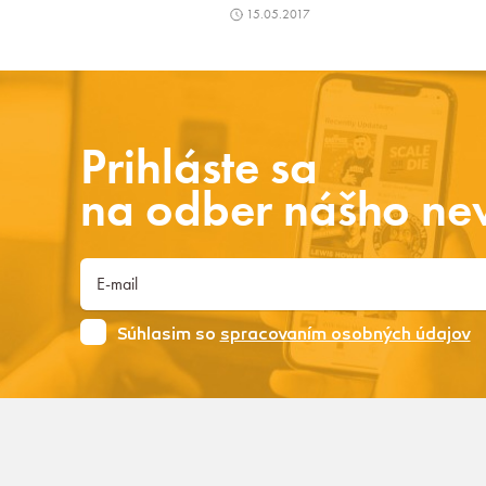
15.05.2017
Prihláste sa
na odber nášho new
Súhlasim so
spracovaním osobných údajov