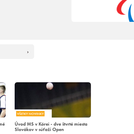
VŠETKY NOVINKY
tné
Úvod MS v Kórei - dve štvrté miesta
Slovákov v súťaži Open