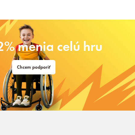
2% menia celú hru
Chcem podporiť