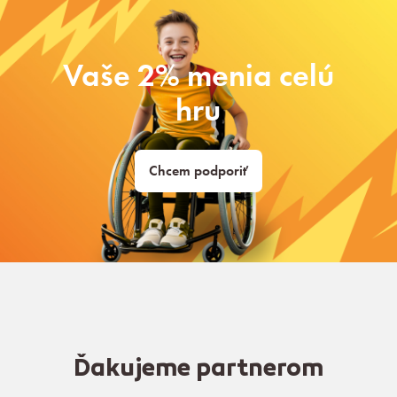
Vaše 2% menia celú
hru
Chcem podporiť
Ďakujeme partnerom