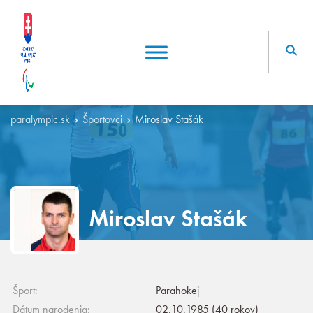
paralympic.sk
Športovci
Miroslav Stašák
Miroslav Stašák
Šport:
Parahokej
Dátum narodenia:
02.10.1985 (40 rokov)