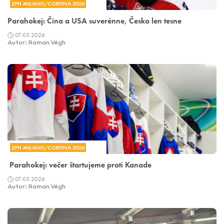
ZPH MILANO/CORTINA 2026
Parahokej: Čína a USA suverénne, Česko len tesne
07.03.2026
Autor: Roman Végh
ZPH MILANO/CORTINA 2026
Parahokej: večer štartujeme proti Kanade
07.03.2026
Autor: Roman Végh