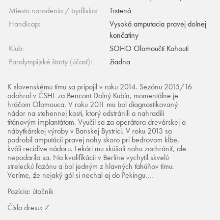
Miesto narodenia / bydlisko:
Trstená
Handicap:
Vysoká amputacia pravej dolnej
končatiny
Klub:
SOHO Olomoučtí Kohouti
Paralympijské štarty (účasť):
žiadna
K slovenskému tímu sa pripojil v roku 2014. Sezónu 2015/16
odohral v ČSHL za Bencont Dolný Kubín, momentálne je
hráčom Olomouca. V roku 2011 mu bol diagnostikovaný
nádor na stehennej kosti, ktorý odstránili a nahradili
titánovým implantátom. Vyučil sa za operátora drevárskej a
nábytkárskej výroby v Banskej Bystrici. V roku 2013 sa
podrobil amputácii pravej nohy skoro pri bedrovom kĺbe,
kvôli recidíve nádoru. Lekári mu skúšali nohu zachrániť, ale
nepodarilo sa. Na kvalifikácii v Berlíne vychytil skvelú
streleckú fazónu a bol jedným z hlavných ťahúňov tímu.
Veríme, že nejaký gól si nechal aj do Pekingu….
Pozícia: útočník
Číslo dresu: 7