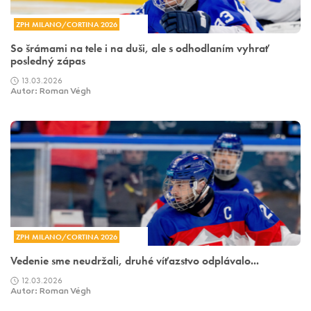
ZPH MILANO/CORTINA 2026
So šrámami na tele i na duši, ale s odhodlaním vyhrať
posledný zápas
13.03.2026
Autor: Roman Végh
ZPH MILANO/CORTINA 2026
Vedenie sme neudržali, druhé víťazstvo odplávalo...
12.03.2026
Autor: Roman Végh