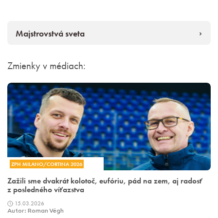
Majstrovstvá sveta
Zmienky v médiach:
ZPH MILANO/CORTINA 2026
Zažili sme dvakrát kolotoč, eufóriu, pád na zem, aj radosť
z posledného víťazstva
15.03.2026
Autor: Roman Végh