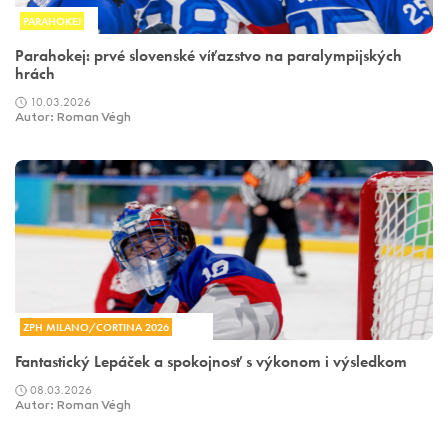
PARAHOKEJ
Parahokej: prvé slovenské víťazstvo na paralympijských
hrách
10.03.2026
Autor: Roman Végh
ZPH MILANO/CORTINA 2026
Fantastický Lepáček a spokojnosť s výkonom i výsledkom
08.03.2026
Autor: Roman Végh