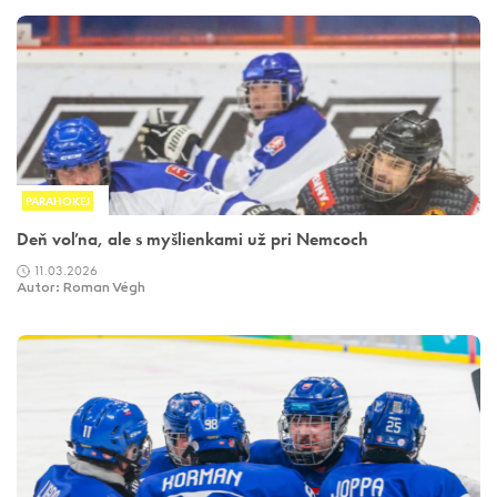
PARAHOKEJ
Deň voľna, ale s myšlienkami už pri Nemcoch
11.03.2026
Autor: Roman Végh