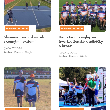
PARALUKOSTREĽBA
PARALUKOSTREĽBA
Slovenskí paralukostrelci
Denis Ivan o najlepšiu
s cennými lekciami
štvorku, ženské kladkáčky
o bronz
06.07.2026
Autor: Roman Végh
02.07.2026
Autor: Roman Végh