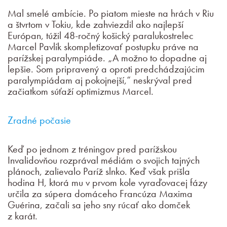
Mal smelé ambície. Po piatom mieste na hrách v Riu
a štvrtom v Tokiu, kde zahviezdil ako najlepší
Európan, túžil 48-ročný košický paralukostrelec
Marcel Pavlík skompletizovať postupku práve na
parížskej paralympiáde. „A možno to dopadne aj
lepšie. Som pripravený a oproti predchádzajúcim
paralympiádam aj pokojnejší,“ neskrýval pred
začiatkom súťaží optimizmus Marcel.
Zradné počasie
Keď po jednom z tréningov pred parížskou
Invalidovňou rozprával médiám o svojich tajných
plánoch, zalievalo Paríž slnko. Keď však prišla
hodina H, ktorá mu v prvom kole vyraďovacej fázy
určila za súpera domáceho Francúza Maxima
Guérina, začali sa jeho sny rúcať ako domček
z karát.