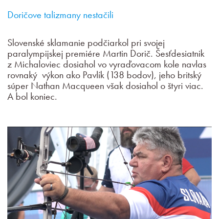
Doričove talizmany nestačili
Slovenské sklamanie podčiarkol pri svojej
paralympijskej premiére Martin Dorič. Šesťdesiatnik
z Michaloviec dosiahol vo vyraďovacom kole navlas
rovnaký výkon ako Pavlík (138 bodov), jeho britský
súper Nathan Macqueen však dosiahol o štyri viac.
A bol koniec.