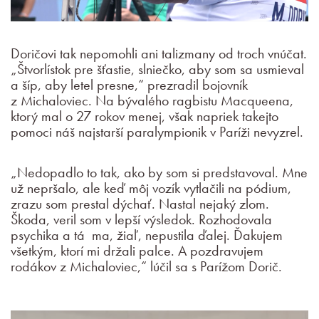
Doričovi tak nepomohli ani talizmany od troch vnúčat.
„Štvorlístok pre šťastie, slniečko, aby som sa usmieval
a šíp, aby letel presne,“ prezradil bojovník
z Michaloviec. Na bývalého ragbistu Macqueena,
ktorý mal o 27 rokov menej, však napriek takejto
pomoci náš najstarší paralympionik v Paríži nevyzrel.
„Nedopadlo to tak, ako by som si predstavoval. Mne
už nepršalo, ale keď môj vozík vytlačili na pódium,
zrazu som prestal dýchať. Nastal nejaký zlom.
Škoda, veril som v lepší výsledok. Rozhodovala
psychika a tá ma, žiaľ, nepustila ďalej. Ďakujem
všetkým, ktorí mi držali palce. A pozdravujem
rodákov z Michaloviec,“ lúčil sa s Parížom Dorič.