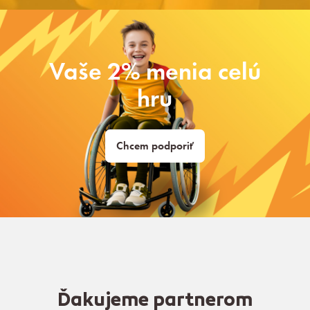
Vaše 2% menia celú
hru
Chcem podporiť
Ďakujeme partnerom