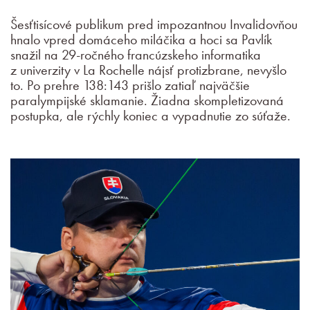
Šesťtisícové publikum pred impozantnou Invalidovňou
hnalo vpred domáceho miláčika a hoci sa Pavlík
snažil na 29-ročného francúzskeho informatika
z univerzity v La Rochelle nájsť protizbrane, nevyšlo
to. Po prehre 138:143 prišlo zatiaľ najväčšie
paralympijské sklamanie. Žiadna skompletizovaná
postupka, ale rýchly koniec a vypadnutie zo súťaže.