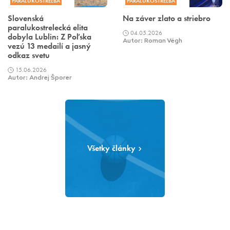
PARALUKOSTREĽBA
PARALUKOSTREĽBA
Slovenská
Na záver zlato a striebro
paralukostrelecká elita
04.05.2026
dobyla Lublin: Z Poľska
Autor: Roman Végh
vezú 13 medailí a jasný
odkaz svetu
15.06.2026
Autor: Andrej Šporer
Všetky články