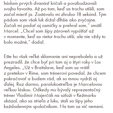
hádam prvých dvanásť kričali a povzbudzovali
svojho favorita. Až po tom, keď sa trochu utíšili, som
začal mieriť ja. Zostávalo mi zhruba 18 sekúnd. Tým
pádom som však luk držal dlhšie ako zvyčajne.
Začali mi padať aj osmičky a prehral som,“ smútil
Marcel. „Chcel som šípy zároveň vypúšťať až
v momente, keď sa vietor trochu utíši, ale nie vždy to
bolo možné,“ dodal.
Ešte ho však veľké sklamanie ani neprebolelo a už
prezradil, že chce byť pri tom aj o štyri roky v Los
Angeles. „Už v Bratislave, keď som sa vrátil
z pretekov v Ríme, som trénerovi povedal, že chcem
pokračovať a budem rád, ak so mnou vydrží aj
ďalej. Raz darmo, paralukostreľba je Marcelovou
veľkou láskou. Odkedy mu bývalý reprezentačný
tréner Vladimír Majerčák na súťaži v Kežmarku
ukázal, ako sa strieľa z luku, stali sa šípy jeho
každodenným spoločníkom. Na tom sa nič nemení.