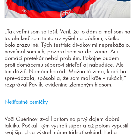
„Tak veľmi som sa tešil. Veril, že to dám a mal som na
to, ale keď som tentoraz vyšiel na pódium, všetko
bolo zrazu iné. Tých šesťtisíc divákov mi neprekážalo,
nevnímal som ich, pozeral som sa do zeme. Ani
domáci pretekár nebol problém. Pokojne budem
proti domácemu súperovi strieľať aj nabudúce. Ale
ten dážď. Nemám ho rád. Možno tá zima, ktorá ho
sprevádzala, spôsobila, že som mal kŕče v rukách,“
rozprával Pavlík, evidentne zlomeným hlasom.
Nešťastné osmičky
Voči Guérinovi zvolil pritom na prvý dojem dobrú
taktiku. Počkal, kým vystrelí súper a až potom vypustil
svoj šíp. „Na výstrel máme tridsať sekúnd. Ľudia