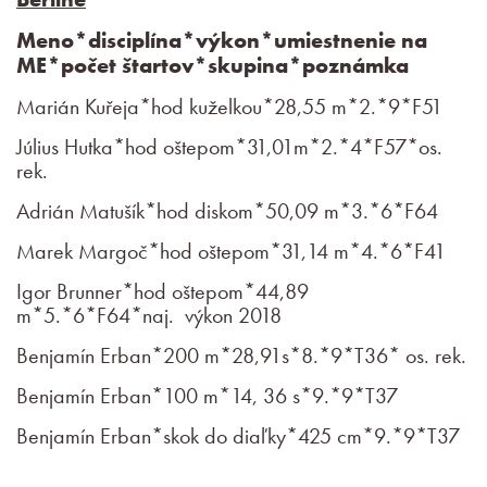
Meno*disciplína*výkon*umiestnenie na
ME*počet štartov*skupina*poznámka
Marián Kuřeja*hod kuželkou*28,55 m*2.*9*F51
Július Hutka*hod oštepom*31,01m*2.*4*F57*os.
rek.
Adrián Matušík*hod diskom*50,09 m*3.*6*F64
Marek Margoč*hod oštepom*31,14 m*4.*6*F41
Igor Brunner*hod oštepom*44,89
m*5.*6*F64*naj. výkon 2018
Benjamín Erban*200 m*28,91s*8.*9*T36* os. rek.
Benjamín Erban*100 m*14, 36 s*9.*9*T37
Benjamín Erban*skok do diaľky*425 cm*9.*9*T37