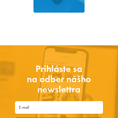
Prihláste sa
na odber nášho
newslettra