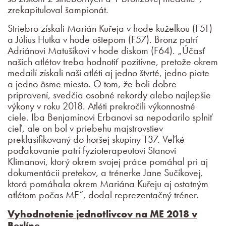
zrekapituloval šampionát.
Striebro získali Marián Kuřeja v hode kuželkou (F51)
a Július Hutka v hode oštepom (F57). Bronz patrí
Adriánovi Matušíkovi v hode diskom (F64). „Účasť
našich atlétov treba hodnotiť pozitívne, pretože okrem
medailí získali naši atléti aj jedno štvrté, jedno piate
a jedno ôsme miesto. O tom, že boli dobre
pripravení, svedčia osobné rekordy alebo najlepšie
výkony v roku 2018. Atléti prekročili výkonnostné
ciele. Iba Benjamínovi Erbanovi sa nepodarilo splniť
cieľ, ale on bol v priebehu majstrovstiev
preklasifikovaný do horšej skupiny T37. Veľké
poďakovanie patrí fyzioterapeutovi Stanovi
Klimanovi, ktorý okrem svojej práce pomáhal pri aj
dokumentácii pretekov, a trénerke Jane Sučíkovej,
ktorá pomáhala okrem Mariána Kuřeju aj ostatným
atlétom počas ME“, dodal reprezentačný tréner.
Vyhodnotenie jednotlivcov na ME 2018 v
Berlíne