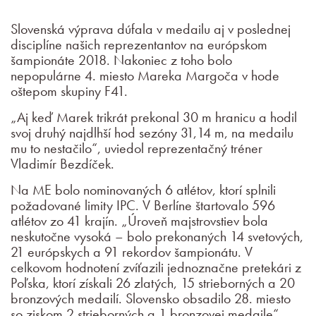
Slovenská výprava dúfala v medailu aj v poslednej
disciplíne našich reprezentantov na európskom
šampionáte 2018. Nakoniec z toho bolo
nepopulárne 4. miesto Mareka Margoča v hode
oštepom skupiny F41.
„Aj keď Marek trikrát prekonal 30 m hranicu a hodil
svoj druhý najdlhší hod sezóny 31,14 m, na medailu
mu to nestačilo“, uviedol reprezentačný tréner
Vladimír Bezdíček.
Na ME bolo nominovaných 6 atlétov, ktorí splnili
požadované limity IPC. V Berlíne štartovalo 596
atlétov zo 41 krajín. „Úroveň majstrovstiev bola
neskutočne vysoká – bolo prekonaných 14 svetových,
21 európskych a 91 rekordov šampionátu. V
celkovom hodnotení zvíťazili jednoznačne pretekári z
Poľska, ktorí získali 26 zlatých, 15 strieborných a 20
bronzových medailí. Slovensko obsadilo 28. miesto
so ziskom 2 strieborných a 1 bronzovej medaile“,