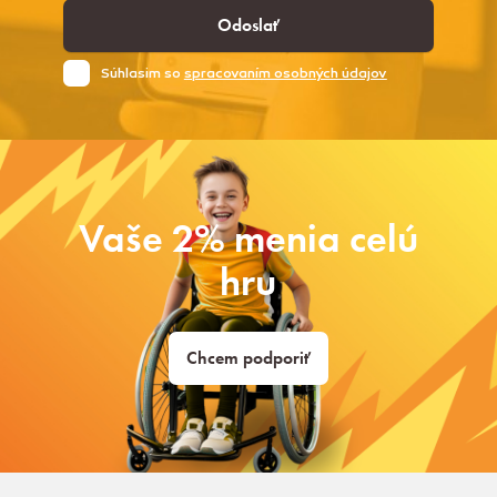
Odoslať
Súhlasim so
spracovaním osobných údajov
Vaše 2% menia celú
hru
Chcem podporiť