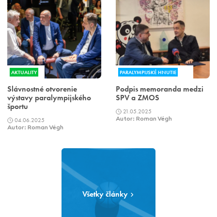
AKTUALITY
PARALYMPIJSKÉ HNUTIE
Slávnostné otvorenie
Podpis memoranda medzi
výstavy paralympijského
SPV a ZMOS
športu
21.05.2025
04.06.2025
Autor: Roman Végh
Autor: Roman Végh
Všetky články