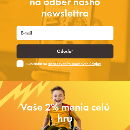
na odber nášho
newslettra
Odoslať
Súhlasim so
spracovaním osobných údajov
Vaše 2% menia celú
hru