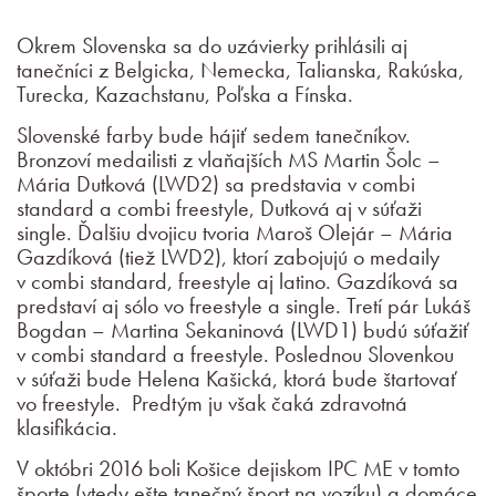
Okrem Slovenska sa do uzávierky prihlásili aj
tanečníci z Belgicka, Nemecka, Talianska, Rakúska,
Turecka, Kazachstanu, Poľska a Fínska.
Slovenské farby bude hájiť sedem tanečníkov.
Bronzoví medailisti z vlaňajších MS Martin Šolc –
Mária Dutková (LWD2) sa predstavia v combi
standard a combi freestyle, Dutková aj v súťaži
single. Ďalšiu dvojicu tvoria Maroš Olejár – Mária
Gazdíková (tiež LWD2), ktorí zabojujú o medaily
v combi standard, freestyle aj latino. Gazdíková sa
predstaví aj sólo vo freestyle a single. Tretí pár Lukáš
Bogdan – Martina Sekaninová (LWD1) budú súťažiť
v combi standard a freestyle. Poslednou Slovenkou
v súťaži bude Helena Kašická, ktorá bude štartovať
vo freestyle. Predtým ju však čaká zdravotná
klasifikácia.
V októbri 2016 boli Košice dejiskom IPC ME v tomto
športe (vtedy ešte tanečný šport na vozíku) a domáce