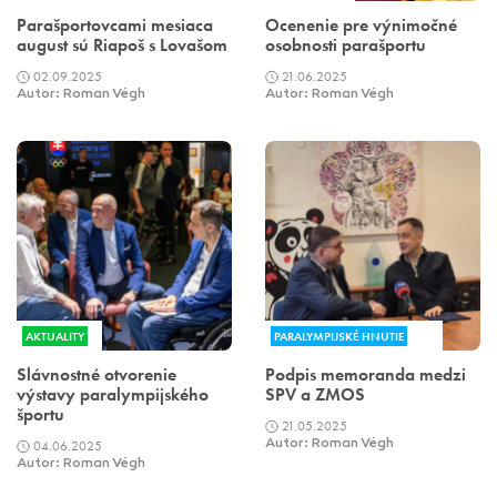
Parašportovcami mesiaca
Ocenenie pre výnimočné
august sú Riapoš s Lovašom
osobnosti parašportu
02.09.2025
21.06.2025
Autor: Roman Végh
Autor: Roman Végh
AKTUALITY
PARALYMPIJSKÉ HNUTIE
Slávnostné otvorenie
Podpis memoranda medzi
výstavy paralympijského
SPV a ZMOS
športu
21.05.2025
04.06.2025
Autor: Roman Végh
Autor: Roman Végh