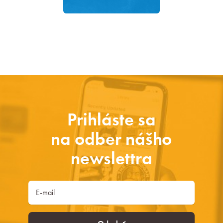
Prihláste sa
na odber nášho
newslettra