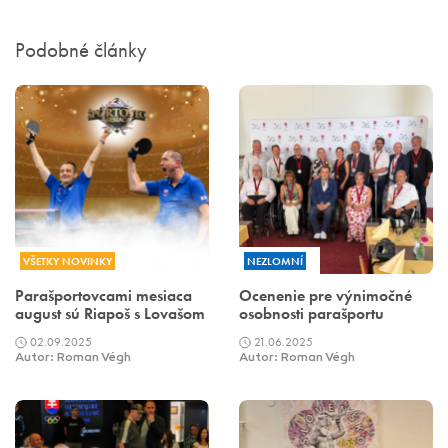
Podobné články
VŠETKY NOVINKY
NEZLOMNÍ
Parašportovcami mesiaca
Ocenenie pre výnimočné
august sú Riapoš s Lovašom
osobnosti parašportu
02.09.2025
21.06.2025
Autor: Roman Végh
Autor: Roman Végh