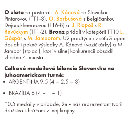
O zlato
sa postarali
A. Kánová
so Slovinkou
Pintarovou (TT1-3),
O. Barbušová
s Belgičankou
Dejonckheereovou (TT6-8) a
J. Riapoš
s
R.
Revúckym
(TT1-2).
Bronz
pridali v kategórii TT10
L.
Gáspár
s
M. Jamborom
. Už predtýmm v súťaži open
dosiahli pekné výsledky A. Kánová (vozičkárky) a M.
Jambor (stojaci), ktorí v silnej konkurencii obsadili
zhodne 4. miesta.
Celkové medailové bilancie Slovenska na
juhoamerickom turné:
ARGENTINA 9,5 (4 – 2,5 – 3)
BRAZÍLIA 6 (4 – 1 – 1)
*0,5 medaily v prípade, že v náš reprezentant tvoril
družstvo s hráčom z inej krajiny