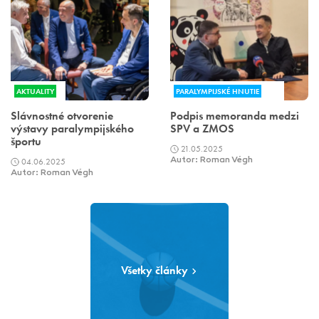
AKTUALITY
PARALYMPIJSKÉ HNUTIE
Slávnostné otvorenie
Podpis memoranda medzi
výstavy paralympijského
SPV a ZMOS
športu
21.05.2025
04.06.2025
Autor: Roman Végh
Autor: Roman Végh
Všetky články