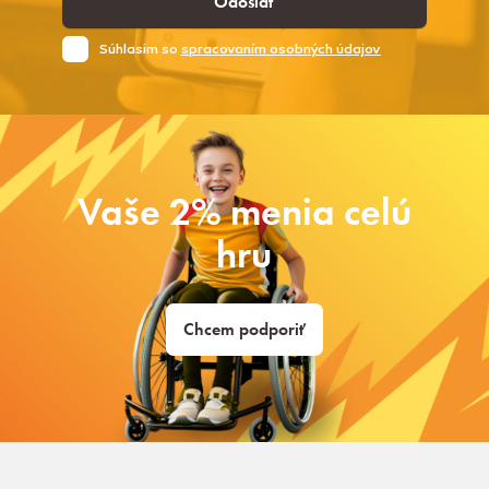
Odoslať
Súhlasim so
spracovaním osobných údajov
Vaše 2% menia celú
hru
Chcem podporiť