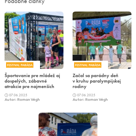
Podobné články
FESTIVAL PARÁDA
FESTIVAL PARÁDA
Športovanie pre mládež aj
Začal sa parádny deň
dospelých, zábavné
v kruhu paralympijskej
atrakcie pre najmenších
rodiny
07.06.2025
07.06.2025
Autor: Roman Végh
Autor: Roman Végh