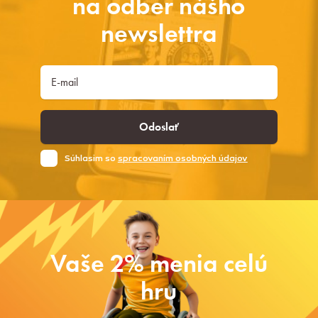
na odber nášho
newslettra
Odoslať
Súhlasim so
spracovaním osobných údajov
Vaše 2% menia celú
hru