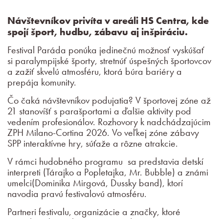
Návštevníkov privíta v areáli HS Centra, kde
spojí šport, hudbu, zábavu aj inšpiráciu.
Festival Paráda ponúka jedinečnú možnosť vyskúšať
si paralympijské športy, stretnúť úspešných športovcov
a zažiť skvelú atmosféru, ktorá búra bariéry a
prepája komunity.
Čo čaká návštevníkov podujatia? V športovej zóne až
21 stanovíšť s parašportami a ďalšie aktivity pod
vedením profesionálov. Rozhovory k nadchádzajúcim
ZPH Milano-Cortina 2026. Vo veľkej zóne zábavy
SPP interaktívne hry, súťaže a rôzne atrakcie.
V rámci hudobného programu sa predstavia detskí
interpreti (Tárajko a Popletajka, Mr. Bubble) a známi
umelci(Dominika Mirgová, Dussky band), ktorí
navodia pravú festivalovú atmosféru.
Partneri festivalu, organizácie a značky, ktoré