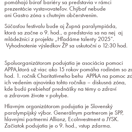
pomáhajú búrať bariéry sa predstavia v rámci
prezentácie vystavovateľov. Chýbať nebude
ani Gastro zóna s chutným občerstvením.
Súčasťou festivalu bude aj Župná paralympiáda,
ktorá sa začne o 9. hod., a predstavia sa na nej aj
mládežníci z projektu „Hľadáme talenty 2025“.
Vyhodnotenie výsledkov ŽP sa uskutoční o 12:30 hod.
Spoluorganizátorom podujatia je asociácia pomoci
APPA,ktorá už viac ako 15 rokov pomáha rodinám so z
hod. 1. ročník Charitatívneho behu APPkA na pomoc z
ich vedením ajnovinka tohto ročníka – diskusná zóna,
kde budú prebiehať prednášky na témy o zdraví
a zdravom živote v pohybe.
Hlavným organizátorom podujatia je Slovenský
paralympijský výbor. Generálnym partnerom je SPP,
hlavnými partnermi Allianz, EcoInvestment a JYSK.
Začiatok podujatia je o 9. hod., vstup zdarma.