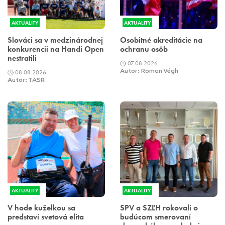
AKTUALITY
AKTUALITY
Slováci sa v medzinárodnej
Osobitné akreditácie na
konkurencii na Handi Open
ochranu osôb
nestratili
07.08.2026
08.08.2026
Autor: Roman Végh
Autor: TASR
AKTUALITY
AKTUALITY
V hode kuželkou sa
SPV a SZĽH rokovali o
predstaví svetová elita
budúcom smerovaní