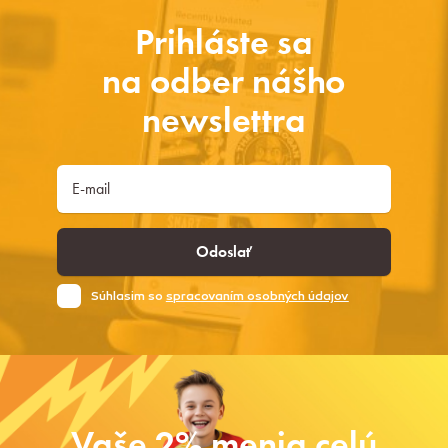
Prihláste sa
na odber nášho
newslettra
Odoslať
Súhlasim so
spracovaním osobných údajov
Vaše 2% menia celú