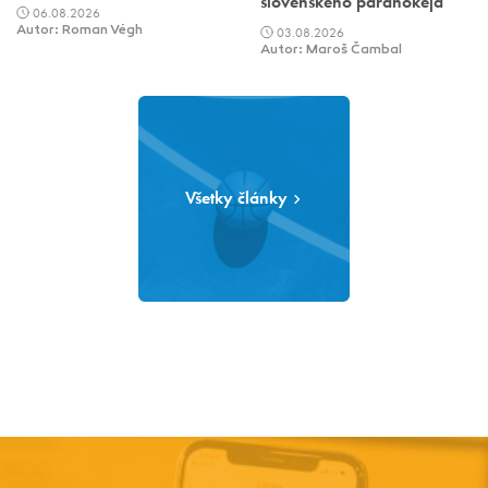
slovenského parahokeja
06.08.2026
Autor: Roman Végh
03.08.2026
Autor: Maroš Čambal
Všetky články