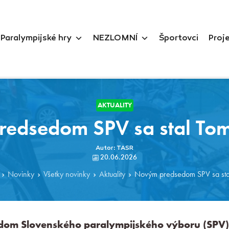
Paralympijské hry
NEZLOMNÍ
Športovci
Proj
AKTUALITY
edsedom SPV sa stal To
Autor: TASR
20.06.2026
Novinky
Všetky novinky
Aktuality
Novým predsedom SPV sa sta
om Slovenského paralympijského výboru (SPV) 