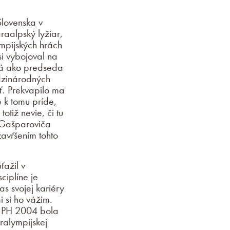
Slovenska v
raalpský lyžiar,
ympijských hrách
i vybojoval na
jmä ako predseda
dzinárodných
ť. Prekvapilo ma
e k tomu príde,
otiž nevie, či tu
a Gašparoviča
zavŕšením tohto
ťažil v
ciplíne je
s svojej kariéry
 si ho vážim.
a PH 2004 bola
ralympijskej