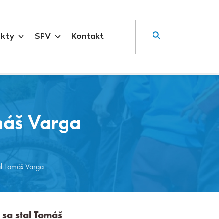
ekty
SPV
Kontakt
máš Varga
l Tomáš Varga
sa stal Tomáš