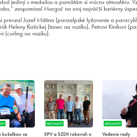
ebol jediný s medailou a pamätám si vrúcnu atmosféru. 
z toho,“ zaspomínal Margoč na svoj najväčší kariérny úspe
si prevzal Jozef Miština (paraalpské lyžovanie a paracykl
rúk Heleny Kašickej (tanec na vozíku), Petrovi Kinikovi (p
i (curling na vozíku).
ITY
AKTUALITY
AKTUALITY
 kuželkou sa
SPV a SZĽH rokovali o
Vedenie rady