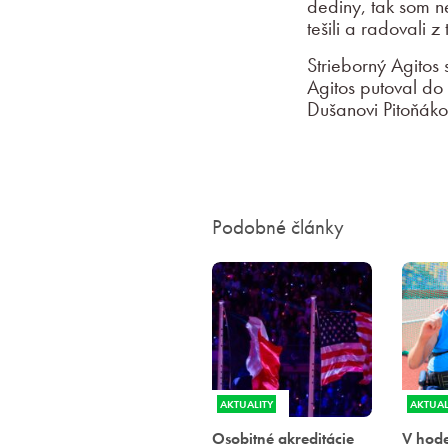
dediny, tak som n
tešili a radovali 
Strieborný Agitos 
Agitos putoval do 
Dušanovi Pitoňákov
Podobné články
AKTUALITY
AKTUAL
Osobitné akreditácie
V hode