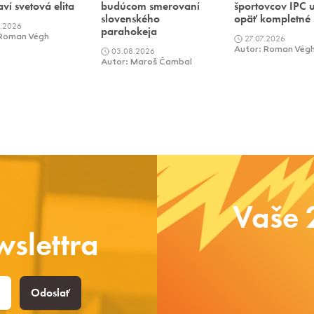
aví svetová elita
budúcom smerovaní
športovcov IPC 
slovenského
opäť kompletné
.2026
parahokeja
 Roman Végh
27.07.2026
03.08.2026
Autor: Roman Vég
Autor: Maroš Čambal
Vaše 
slettra
Odoslať