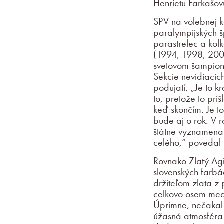
Henrietu Farkašov
SPV na volebnej k
paralympijských šp
parastrelec a kol
(1994, 1998, 2002
svetovom šampioná
Sekcie nevidiacic
podujatí. „Je to 
to, pretože to pri
keď skončím. Je to
bude aj o rok. V 
štátne vyznamenani
celého,“ povedal 
Rovnako Zlatý Agi
slovenských farbá
držiteľom zlata z
celkovo osem meda
Úprimne, nečakal
úžasná atmosféra 