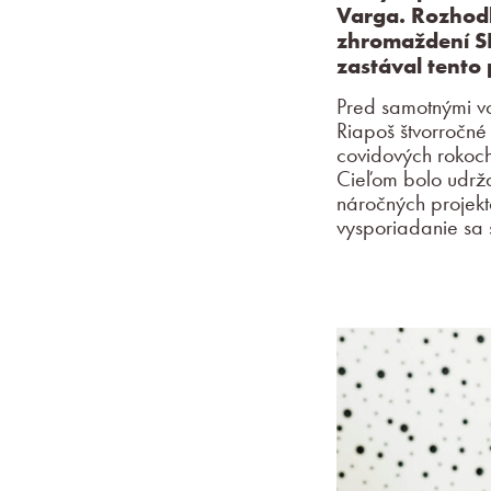
Varga. Rozhod
zhromaždení SP
zastával tento 
Pred samotnými vo
Riapoš štvorročné 
covidových rokoch
Cieľom bolo udrža
náročných projekt
vysporiadanie sa s