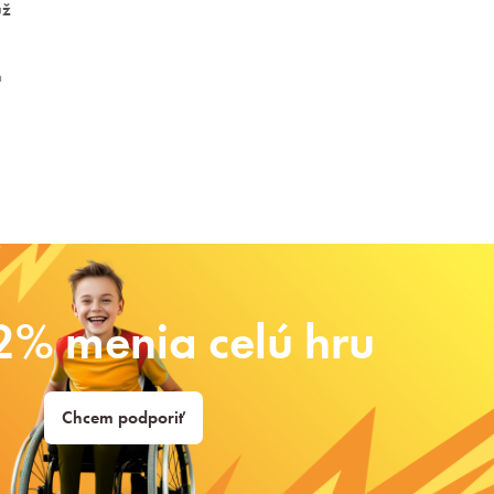
už
h
2% menia celú hru
Chcem podporiť