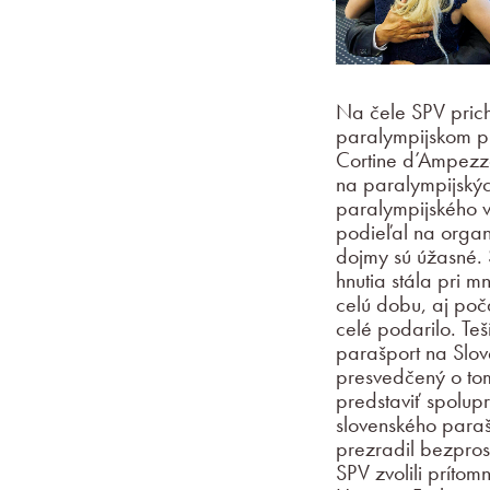
Na čele SPV pric
paralympijskom p
Cortine d’Ampezzo
na paralympijskýc
paralympijského v
podieľal na organ
dojmy sú úžasné. 
hnutia stála pri m
celú dobu, aj poč
celé podarilo. Te
parašport na Slo
presvedčený o tom
predstaviť spolup
slovenského paraš
prezradil bezpro
SPV zvolili prítom