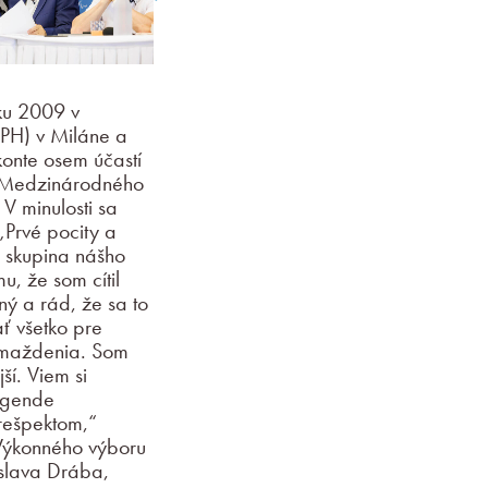
ku 2009 v
ZPH) v Miláne a
onte osem účastí
úr Medzinárodného
V minulosti sa
„Prvé pocity a
á skupina nášho
u, že som cítil
ý a rád, že sa to
ť všetko pre
romaždenia. Som
í. Viem si
legende
 rešpektom,“
Výkonného výboru
oslava Drába,