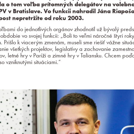
la o tom voľba prítomných delegátov na voleb
V v Bratislave. Vo funkcii nahradil Jána Riapoša
post nepretržite od roku 2003.
ľbami do jednotlivých orgánov zhodnotil už bývalý pred
obdobie vo svojej funkcii: „Boli to veľmi náročné štyri rok
. Prišlo k viacerým zmenám, museli sme riešiť vážne situá
nie všetkých projektov, legislatívy a zachovanie zamestna
ov, letné hry v Paríži a zimné hry v Taliansku. Chcem po
o vzniknutými situáciami.“