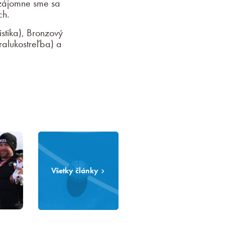
Vzájomne sme sa
ch.
istika), Bronzový
aralukostreľba) a
Všetky články