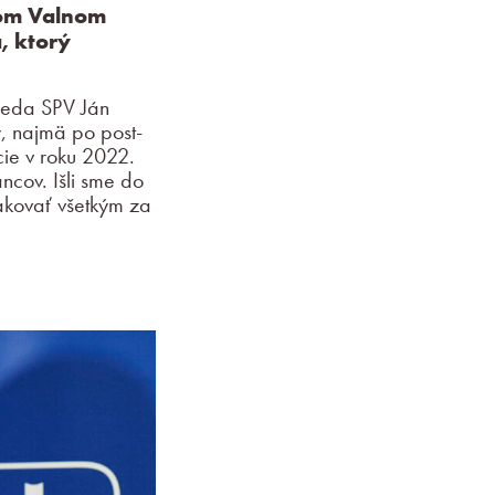
nom Valnom
, ktorý
seda SPV Ján
y, najmä po post-
cie v roku 2022.
ncov. Išli sme do
ďakovať všetkým za