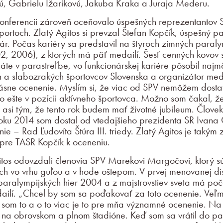
ú, Gabrielu Ižarikovú, Jakuba Kraka a Juraja Mederu.
onferencii zároveň oceňovalo úspešných reprezentantov 
ortoch. Zlatý Agitos si prevzal Štefan Kopčík, úspešný pa
kár. Počas kariéry sa predstavil na štyroch zimných paral
, 2006), z ktorých má päť medailí. Šesť cenných kovov s
te v parastreľbe, vo funkcionárskej kariére pôsobil na
h a slabozrakých športovcov Slovenska a organizátor me
krásne ocenenie. Myslím si, že viac od SPV nemôžem dosta
šlo ešte v pozícii aktívneho športovca. Možno som čakal, ž
 asi tým, že tento rok budem mať životné jubileum. Človek t
roku 2014 som dostal od vtedajšieho prezidenta SR Ivan
e – Rad Ľudovíta Štúra III. triedy. Zlatý Agitos je takým 
pre TASR Kopčík k oceneniu.
tos odovzdali členovia SPV Marekovi Margočovi, ktorý sú
ch vo vrhu guľou a v hode oštepom. V prvej menovanej dis
 paralympijských hier 2004 a z majstrovstiev sveta má poča
ilí. „Chcel by som sa poďakovať za toto ocenenie. Veľmi
 som to a o to viac je to pre mňa významné ocenenie. N
na obrovskom a plnom štadióne. Keď som sa vrátil do pa