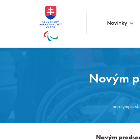
Novinky
Novým pr
paralympic.sk
Novým predsed