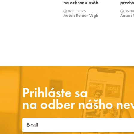
na ochranu osôb
predst
07.08.2026
06.08
Autor: Roman Végh
Autor:
Prihláste sa
na odber nášho new