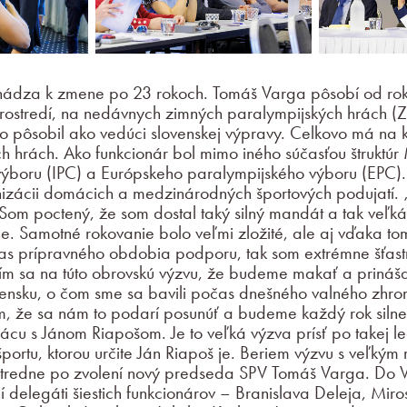
hádza k zmene po 23 rokoch. Tomáš Varga pôsobí od ro
rostredí, na nedávnych zimných paralympijských hrách (
 pôsobil ako vedúci slovenskej výpravy. Celkovo má na k
h hrách. Ako funkcionár bol mimo iného súčasťou štrukt
ýboru (IPC) a Európskeho paralympijského výboru (EPC). 
izácii domácich a medzinárodných športových podujatí. 
Som poctený, že som dostal taký silný mandát a tak veľk
ne. Samotné rokovanie bolo veľmi zložité, ale aj vďaka tom
as prípravného obdobia podporu, tak som extrémne šťastn
ším sa na túto obrovskú výzvu, že budeme makať a prináša
vensku, o čom sme sa bavili počas dnešného valného zh
, že sa nám to podarí posunúť a budeme každý rok silnejš
rácu s Jánom Riapošom. Je to veľká výzva prísť po takej 
portu, ktorou určite Ján Riapoš je. Beriem výzvu s veľkým
stredne po zvolení nový predseda SPV Tomáš Varga. Do 
ní delegáti šiestich funkcionárov – Branislava Deleja, Mir