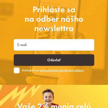
Prihláste sa
na odber nášho
newslettra
Odoslať
Súhlasim so
spracovaním osobných údajov
Vaše 2% menia celú