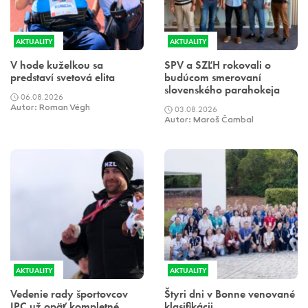
AKTUALITY
AKTUALITY
V hode kuželkou sa
SPV a SZĽH rokovali o
predstaví svetová elita
budúcom smerovaní
slovenského parahokeja
06.08.2026
Autor: Roman Végh
03.08.2026
Autor: Maroš Čambal
AKTUALITY
AKTUALITY
Vedenie rady športovcov
Štyri dni v Bonne venované
IPC už opäť kompletné
klasifikácii