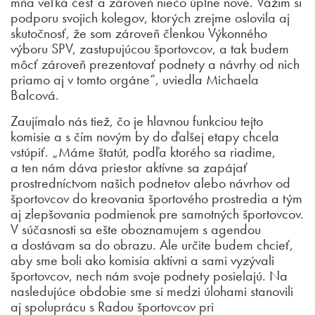
mňa veľká česť a zároveň niečo úplne nové. Vážim si
podporu svojich kolegov, ktorých zrejme oslovila aj
skutočnosť, že som zároveň členkou Výkonného
výboru SPV, zastupujúcou športovcov, a tak budem
môcť zároveň prezentovať podnety a návrhy od nich
priamo aj v tomto orgáne“, uviedla Michaela
Balcová.
Zaujímalo nás tiež, čo je hlavnou funkciou tejto
komisie a s čím novým by do ďalšej etapy chcela
vstúpiť. „Máme štatút, podľa ktorého sa riadime,
a ten nám dáva priestor aktívne sa zapájať
prostredníctvom našich podnetov alebo návrhov od
športovcov do kreovania športového prostredia a tým
aj zlepšovania podmienok pre samotných športovcov.
V súčasnosti sa ešte oboznamujem s agendou
a dostávam sa do obrazu. Ale určite budem chcieť,
aby sme boli ako komisia aktívni a sami vyzývali
športovcov, nech nám svoje podnety posielajú. Na
nasledujúce obdobie sme si medzi úlohami stanovili
aj spoluprácu s Radou športovcov pri