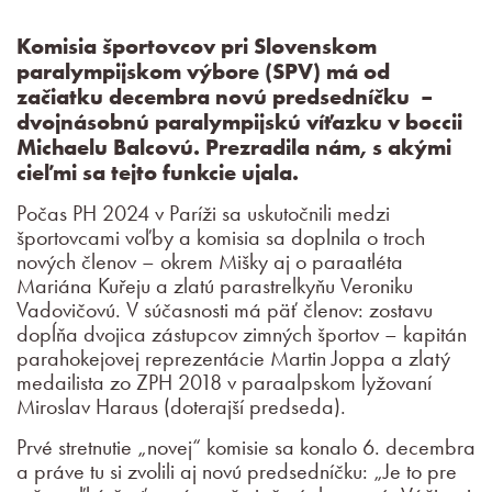
Komisia športovcov pri Slovenskom
paralympijskom výbore (SPV) má od
začiatku decembra novú predsedníčku –
dvojnásobnú paralympijskú víťazku v boccii
Michaelu Balcovú. Prezradila nám, s akými
cieľmi sa tejto funkcie ujala.
Počas PH 2024 v Paríži sa uskutočnili medzi
športovcami voľby a komisia sa doplnila o troch
nových členov – okrem Mišky aj o paraatléta
Mariána Kuřeju a zlatú parastrelkyňu Veroniku
Vadovičovú. V súčasnosti má päť členov: zostavu
dopĺňa dvojica zástupcov zimných športov – kapitán
parahokejovej reprezentácie Martin Joppa a zlatý
medailista zo ZPH 2018 v paraalpskom lyžovaní
Miroslav Haraus (doterajší predseda).
Prvé stretnutie „novej“ komisie sa konalo 6. decembra
a práve tu si zvolili aj novú predsedníčku: „Je to pre