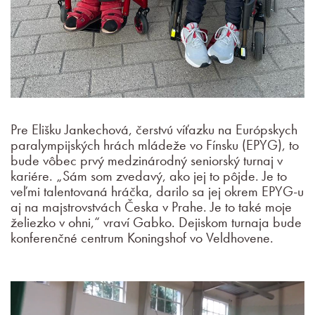
Pre Elišku Jankechová, čerstvú víťazku na Európskych
paralympijských hrách mládeže vo Fínsku (EPYG), to
bude vôbec prvý medzinárodný seniorský turnaj v
kariére. „Sám som zvedavý, ako jej to pôjde. Je to
veľmi talentovaná hráčka, darilo sa jej okrem EPYG-u
aj na majstrovstvách Česka v Prahe. Je to také moje
želiezko v ohni,“ vraví Gabko. Dejiskom turnaja bude
konferenčné centrum Koningshof vo Veldhovene.