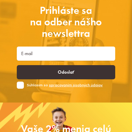
Prihláste sa
na odber nášho
newslettra
Odoslať
Súhlasim so
spracovaním osobných údajov
Vaše 2% menia celú