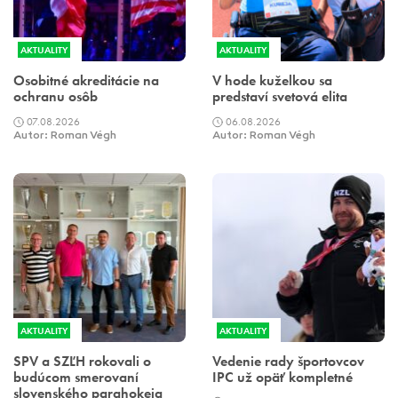
AKTUALITY
AKTUALITY
Osobitné akreditácie na
V hode kuželkou sa
ochranu osôb
predstaví svetová elita
07.08.2026
06.08.2026
Autor: Roman Végh
Autor: Roman Végh
AKTUALITY
AKTUALITY
SPV a SZĽH rokovali o
Vedenie rady športovcov
budúcom smerovaní
IPC už opäť kompletné
slovenského parahokeja