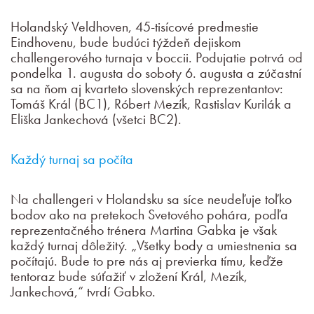
Holandský Veldhoven, 45-tisícové predmestie
Eindhovenu, bude budúci týždeň dejiskom
challengerového turnaja v boccii. Podujatie potrvá od
pondelka 1. augusta do soboty 6. augusta a zúčastní
sa na ňom aj kvarteto slovenských reprezentantov:
Tomáš Král (BC1), Róbert Mezík, Rastislav Kurilák a
Eliška Jankechová (všetci BC2).
Každý turnaj sa počíta
Na challengeri v Holandsku sa síce neudeľuje toľko
bodov ako na pretekoch Svetového pohára, podľa
reprezentačného trénera Martina Gabka je však
každý turnaj dôležitý. „Všetky body a umiestnenia sa
počítajú. Bude to pre nás aj previerka tímu, keďže
tentoraz bude súťažiť v zložení Král, Mezík,
Jankechová,“ tvrdí Gabko.