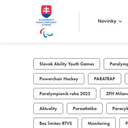
Novinky
Slovak Ability Youth Games
Paralymp
Powerchair Hockey
PARATRAP
Paralympionik roka 2025
ZPH Milan
Aktuality
Paraatletika
Paracykl
Bez limitov RTVS
Monitoring
P