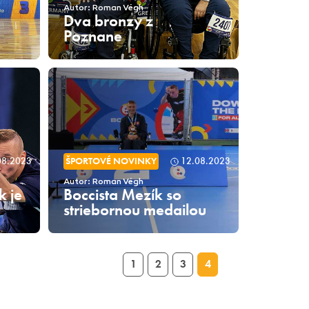
Autor: Roman Végh
Dva bronzy z
Poznane
08.2023
ŠPORTOVÉ NOVINKY
12.08.2023
Autor: Roman Végh
k je
Boccista Mezík so
striebornou medailou
1
2
3
4