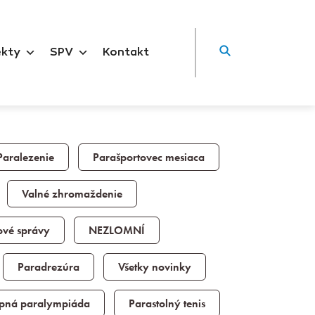
ekty
SPV
Kontakt
Paralezenie
Parašportovec mesiaca
Valné zhromaždenie
ové správy
NEZLOMNÍ
Paradrezúra
Všetky novinky
pná paralympiáda
Parastolný tenis