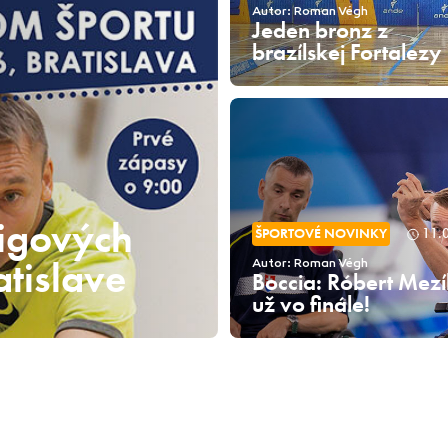
Autor: Roman Végh
Jeden bronz z
brazílskej Fortalezy
ligových
ŠPORTOVÉ NOVINKY
11.
atislave
Autor: Roman Végh
Boccia: Róbert Mezí
už vo finále!