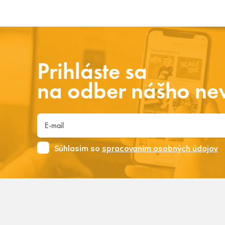
Prihláste sa
na odber nášho new
Súhlasim so
spracovaním osobných údajov