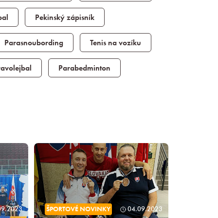
bal
Pekinský zápisník
Parasnoubording
Tenis na vozíku
avolejbal
Parabedminton
09.2023
ŠPORTOVÉ NOVINKY
04.09.2023