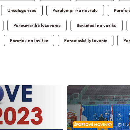
Uncategorized
Paralympijské návraty
Parafut
Paraseverské lyžovanie
Basketbal na vozíku
Paratlak na lavičke
Paraalpské lyžovanie
Par
ŠPORTOVÉ NOVINKY
11.