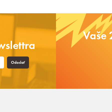
Vaše 
slettra
Odoslať