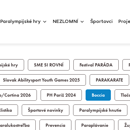
Paralympijské hry
NEZLOMNÍ
Športovci
Proj
ijské hry
SME SI ROVNÍ
Festival PARÁDA
Slovak Abilitysport Youth Games 2025
PARAKARATE
o/Cortina 2026
PH Paríž 2024
Boccia
Tlač
istika
Športové novinky
Paralympijské hnutie
aralukostreľba
Prevencia
Paraplávanie
Žu