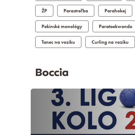
ŽP
Parastreľba
Parahokej
Pekinské monológy
Parataekwondo
Tanec na vozíku
Curling na vozíku
Boccia