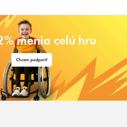
2% menia celú hru
Chcem podporiť